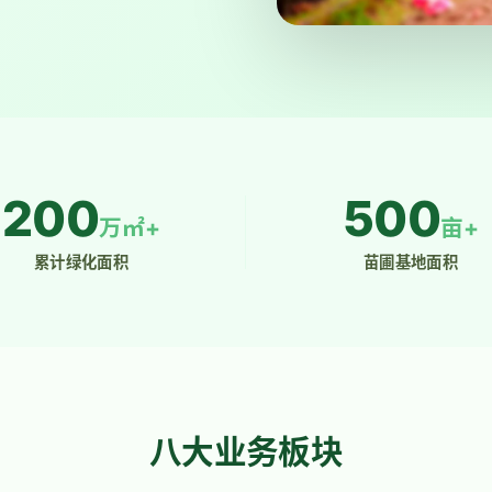
200
500
万㎡+
亩+
累计绿化面积
苗圃基地面积
八大业务板块