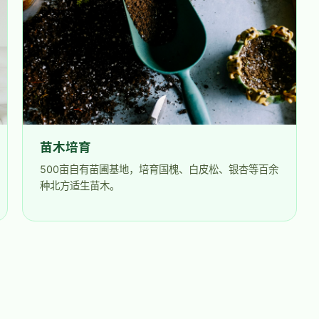
苗木培育
500亩自有苗圃基地，培育国槐、白皮松、银杏等百余
种北方适生苗木。